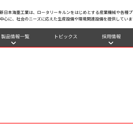
新日本海重工業は、ロータリーキルンをはじめとする産業機械や各種プ
中心に、社会のニーズに応えた生産設備や環境関連設備を提供していま
製品情報一覧
トピックス
採用情報
いて
シー
産業機械
プラント
鉄構機器
各メンテナンス
募集要項
先輩の声
エントリーフ