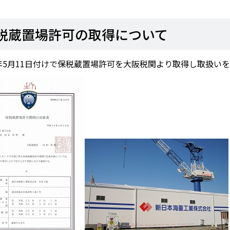
税蔵置場許可の取得について
年5月11日付けで保税蔵置場許可を大阪税関より取得し取扱いを