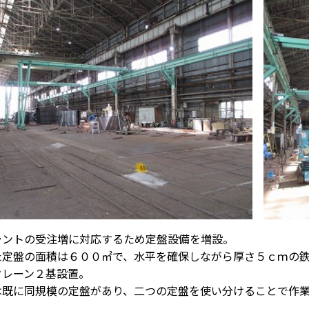
ラントの受注増に対応するため定盤設備を増設。
た定盤の面積は６００㎡で、水平を確保しながら厚さ５ｃｍの鉄板
onクレーン２基設置。
は既に同規模の定盤があり、二つの定盤を使い分けることで作