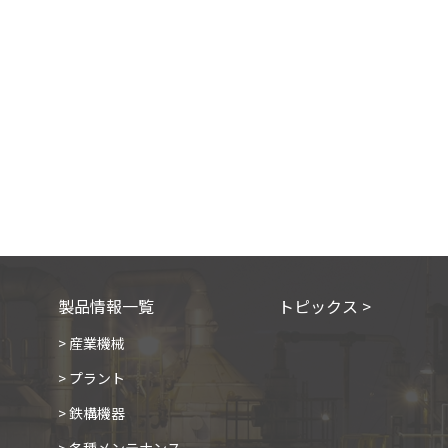
製品情報一覧
トピックス >
> 産業機械
> プラント
> 鉄構機器