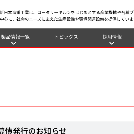
新日本海重工業は、ロータリーキルンをはじめとする産業機械や各種プ
中心に、社会のニーズに応えた生産設備や環境関連設備を提供していま
製品情報一覧
トピックス
採用情報
いて
シー
産業機械
プラント
鉄構機器
各メンテナンス
募集要項
先輩の声
エントリーフ
募債発行のお知らせ